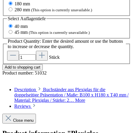
180 mm
280 mm
(This option is currently unavailable.)
Select
Auflagentiefe
40 mm
45 mm
(This option is currently unavailable.)
Product Quantity: Enter the desired amount or use the buttons
to increase or decrease the quantity.
Stück
Add to shopping cart
Product number:
51032
Description
Buchständer aus Plexiglas für die
doppelseitige Präsentation / Maße: B100 x H180 x T40 mm /
Material: Plexiglas / Stärke: 2…
More
Reviews
Close menu