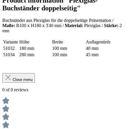
Product information "Plexiglas-
Buchständer doppelseitig"
Buchständer aus Plexiglas für die doppelseitige Präsentation /
Maße:
B100 x H180 x T40 mm /
Material:
Plexiglas /
Stärke:
2
mm
Variante
Höhe
Breite
Auflagentiefe
51032
180 mm
100 mm
40 mm
51034
280 mm
100 mm
45 mm
Close menu
0 of 0 reviews