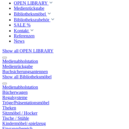
OPEN LIBRARY
Medienrückgabe
Bibliotheksmöbel
Bibliothekszubehör
SALE %
Kontakt
Referenzen
News
Show all OPEN LIBRARY
Medienabholstation
Medienrückgabe
Buchsicherungsantennen
Show all Bibliotheksmöbel
Medienabholstation
Bücherwagen
Regalsysteme
Tröge/Präsentationsmöbel
Theken
Sitzmöbel / Hocker
Tische / Stühle
Kindermöbel/-spielzeug
Eingangsbereich