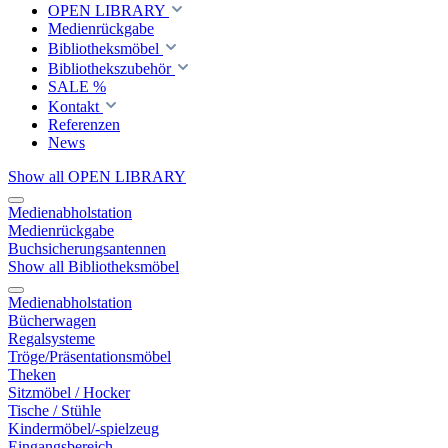
OPEN LIBRARY
Medienrückgabe
Bibliotheksmöbel
Bibliothekszubehör
SALE %
Kontakt
Referenzen
News
Show all OPEN LIBRARY
Medienabholstation
Medienrückgabe
Buchsicherungsantennen
Show all Bibliotheksmöbel
Medienabholstation
Bücherwagen
Regalsysteme
Tröge/Präsentationsmöbel
Theken
Sitzmöbel / Hocker
Tische / Stühle
Kindermöbel/-spielzeug
Eingangsbereich