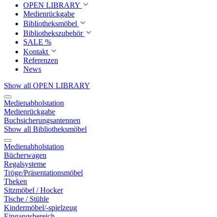
OPEN LIBRARY
Medienrückgabe
Bibliotheksmöbel
Bibliothekszubehör
SALE %
Kontakt
Referenzen
News
Show all OPEN LIBRARY
Medienabholstation
Medienrückgabe
Buchsicherungsantennen
Show all Bibliotheksmöbel
Medienabholstation
Bücherwagen
Regalsysteme
Tröge/Präsentationsmöbel
Theken
Sitzmöbel / Hocker
Tische / Stühle
Kindermöbel/-spielzeug
Eingangsbereich