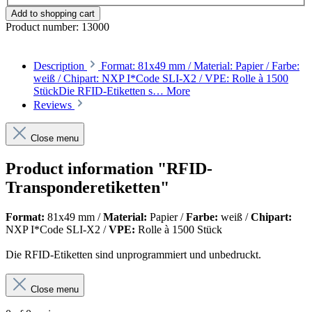
Add to shopping cart
Product number:
13000
Description
Format: 81x49 mm / Material: Papier / Farbe:
weiß / Chipart: NXP I*Code SLI-X2 / VPE: Rolle à 1500
StückDie RFID-Etiketten s…
More
Reviews
Close menu
Product information "RFID-
Transponderetiketten"
Format:
81x49 mm /
Material:
Papier /
Farbe:
weiß /
Chipart:
NXP I*Code SLI-X2 /
VPE:
Rolle à 1500 Stück
Die RFID-Etiketten sind unprogrammiert und unbedruckt.
Close menu