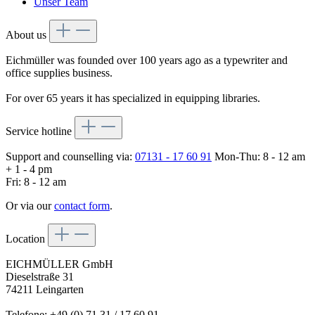
Unser Team
About us
Eichmüller was founded over 100 years ago as a typewriter and
office supplies business.
For over 65 years it has specialized in equipping libraries.
Service hotline
Support and counselling via:
07131 - 17 60 91
Mon-Thu: 8 - 12 am
+ 1 - 4 pm
Fri: 8 - 12 am
Or via our
contact form
.
Location
EICHMÜLLER GmbH
Dieselstraße 31
74211 Leingarten
Telefone: +49 (0) 71 31 / 17 60 91