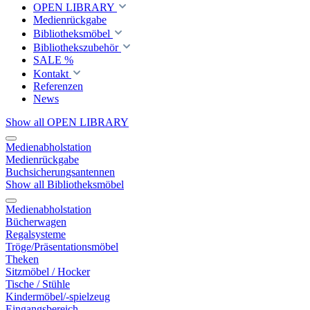
OPEN LIBRARY
Medienrückgabe
Bibliotheksmöbel
Bibliothekszubehör
SALE %
Kontakt
Referenzen
News
Show all OPEN LIBRARY
Medienabholstation
Medienrückgabe
Buchsicherungsantennen
Show all Bibliotheksmöbel
Medienabholstation
Bücherwagen
Regalsysteme
Tröge/Präsentationsmöbel
Theken
Sitzmöbel / Hocker
Tische / Stühle
Kindermöbel/-spielzeug
Eingangsbereich