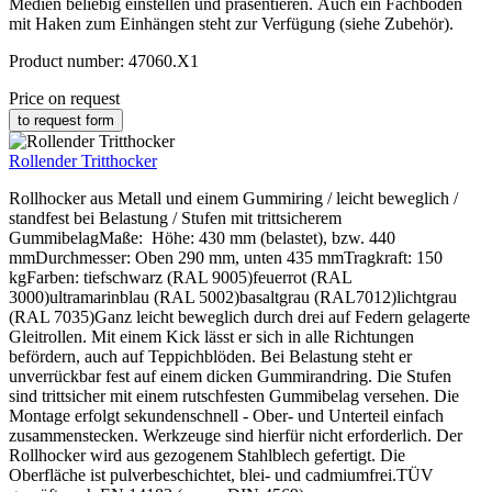
Medien beliebig einstellen und präsentieren. Auch ein Fachboden
mit Haken zum Einhängen steht zur Verfügung (siehe Zubehör).
Product number:
47060.X1
Price on request
to request form
Rollender Tritthocker
Rollhocker aus Metall und einem Gummiring / leicht beweglich /
standfest bei Belastung / Stufen mit trittsicherem
GummibelagMaße: Höhe: 430 mm (belastet), bzw. 440
mmDurchmesser: Oben 290 mm, unten 435 mmTragkraft: 150
kgFarben: tiefschwarz (RAL 9005)feuerrot (RAL
3000)ultramarinblau (RAL 5002)basaltgrau (RAL7012)lichtgrau
(RAL 7035)Ganz leicht beweglich durch drei auf Federn gelagerte
Gleitrollen. Mit einem Kick lässt er sich in alle Richtungen
befördern, auch auf Teppichblöden. Bei Belastung steht er
unverrückbar fest auf einem dicken Gummirandring. Die Stufen
sind trittsicher mit einem rutschfesten Gummibelag versehen. Die
Montage erfolgt sekundenschnell - Ober- und Unterteil einfach
zusammenstecken. Werkzeuge sind hierfür nicht erforderlich. Der
Rollhocker wird aus gezogenem Stahlblech gefertigt. Die
Oberfläche ist pulverbeschichtet, blei- und cadmiumfrei.TÜV