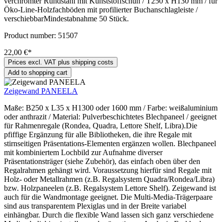
verchromter Rundstahl mit Kunststoffschuh / T250 x H130 mm / für
Öko-Line-Holzfachböden mit profilierter Buchanschlagleiste /
verschiebbarMindestabnahme 50 Stück.
Product number:
51507
22,00 €*
Prices excl. VAT plus shipping costs
Add to shopping cart
Zeigewand PANEELA
Maße: B250 x L35 x H1300 oder 1600 mm / Farbe: weißaluminium
oder anthrazit / Material: Pulverbeschichtetes Blechpaneel / geeignet
für Rahmenregale (Rondea, Quadra, Lettore Shelf, Libra).Die
pfiffige Ergänzung für alle Bibliotheken, die ihre Regale mit
stirnseitigen Präsentations-Elementen ergänzen wollen. Blechpaneel
mit kombiniertem Lochbild zur Aufnahme diverser
Präsentationsträger (siehe Zubehör), das einfach oben über den
Regalrahmen gehängt wird. Voraussetzung hierfür sind Regale mit
Holz- oder Metallrahmen (z.B. Regalsystem Quadra/Rondea/Libra)
bzw. Holzpaneelen (z.B. Regalsystem Lettore Shelf). Zeigewand ist
auch für die Wandmontage geeignet. Die Multi-Media-Trägerpaare
sind aus transparentem Plexiglas und in der Breite variabel
einhängbar. Durch die flexible Wand lassen sich ganz verschiedene