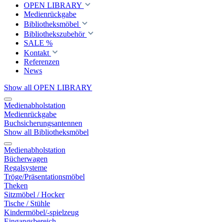
OPEN LIBRARY
Medienrückgabe
Bibliotheksmöbel
Bibliothekszubehör
SALE %
Kontakt
Referenzen
News
Show all OPEN LIBRARY
Medienabholstation
Medienrückgabe
Buchsicherungsantennen
Show all Bibliotheksmöbel
Medienabholstation
Bücherwagen
Regalsysteme
Tröge/Präsentationsmöbel
Theken
Sitzmöbel / Hocker
Tische / Stühle
Kindermöbel/-spielzeug
Eingangsbereich