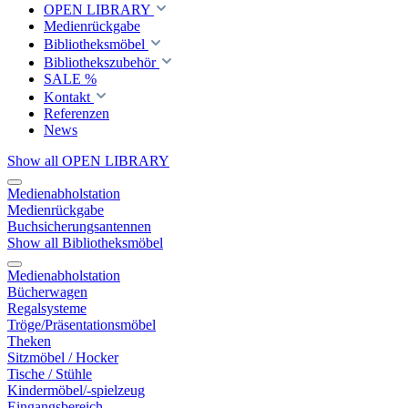
OPEN LIBRARY
Medienrückgabe
Bibliotheksmöbel
Bibliothekszubehör
SALE %
Kontakt
Referenzen
News
Show all OPEN LIBRARY
Medienabholstation
Medienrückgabe
Buchsicherungsantennen
Show all Bibliotheksmöbel
Medienabholstation
Bücherwagen
Regalsysteme
Tröge/Präsentationsmöbel
Theken
Sitzmöbel / Hocker
Tische / Stühle
Kindermöbel/-spielzeug
Eingangsbereich