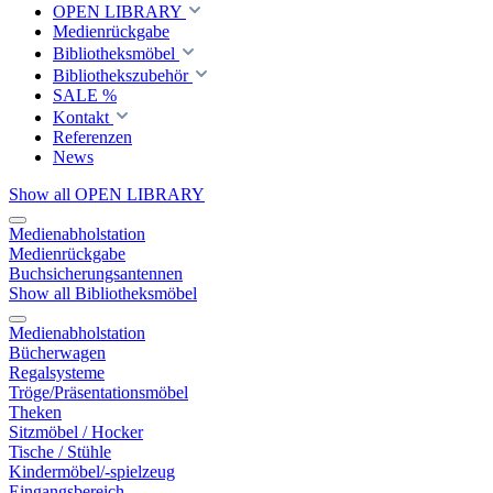
OPEN LIBRARY
Medienrückgabe
Bibliotheksmöbel
Bibliothekszubehör
SALE %
Kontakt
Referenzen
News
Show all OPEN LIBRARY
Medienabholstation
Medienrückgabe
Buchsicherungsantennen
Show all Bibliotheksmöbel
Medienabholstation
Bücherwagen
Regalsysteme
Tröge/Präsentationsmöbel
Theken
Sitzmöbel / Hocker
Tische / Stühle
Kindermöbel/-spielzeug
Eingangsbereich