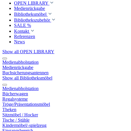
OPEN LIBRARY
Medienrückgabe
Bibliotheksmöbel
Bibliothekszubehör
SALE %
Kontakt
Referenzen
News
Show all OPEN LIBRARY
Medienabholstation
Medienrückgabe
Buchsicherungsantennen
Show all Bibliotheksmöbel
Medienabholstation
Bücherwagen
Regalsysteme
Tröge/Präsentationsmöbel
Theken
Sitzmöbel / Hocker
Tische / Stühle
Kindermöbel/-spielzeug
Eingangsbereich