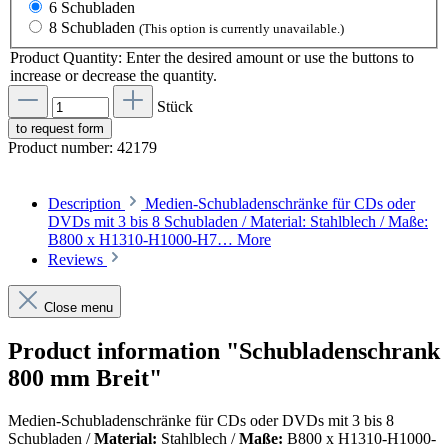
6 Schubladen
8 Schubladen
(This option is currently unavailable.)
Product Quantity: Enter the desired amount or use the buttons to
increase or decrease the quantity.
Stück
to request form
Product number:
42179
Description
Medien-Schubladenschränke für CDs oder
DVDs mit 3 bis 8 Schubladen / Material: Stahlblech / Maße:
B800 x H1310-H1000-H7…
More
Reviews
Close menu
Product information "Schubladenschrank
800 mm Breit"
Medien-Schubladenschränke für CDs oder DVDs mit 3 bis 8
Schubladen /
Material:
Stahlblech /
Maße:
B800 x H1310-H1000-