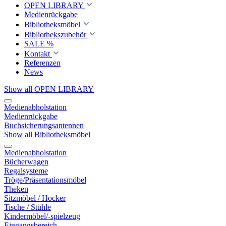
OPEN LIBRARY
Medienrückgabe
Bibliotheksmöbel
Bibliothekszubehör
SALE %
Kontakt
Referenzen
News
Show all OPEN LIBRARY
Medienabholstation
Medienrückgabe
Buchsicherungsantennen
Show all Bibliotheksmöbel
Medienabholstation
Bücherwagen
Regalsysteme
Tröge/Präsentationsmöbel
Theken
Sitzmöbel / Hocker
Tische / Stühle
Kindermöbel/-spielzeug
Eingangsbereich