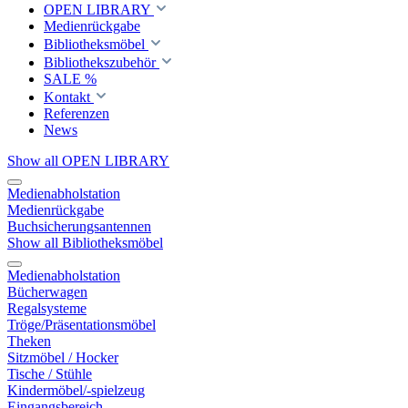
OPEN LIBRARY
Medienrückgabe
Bibliotheksmöbel
Bibliothekszubehör
SALE %
Kontakt
Referenzen
News
Show all OPEN LIBRARY
Medienabholstation
Medienrückgabe
Buchsicherungsantennen
Show all Bibliotheksmöbel
Medienabholstation
Bücherwagen
Regalsysteme
Tröge/Präsentationsmöbel
Theken
Sitzmöbel / Hocker
Tische / Stühle
Kindermöbel/-spielzeug
Eingangsbereich