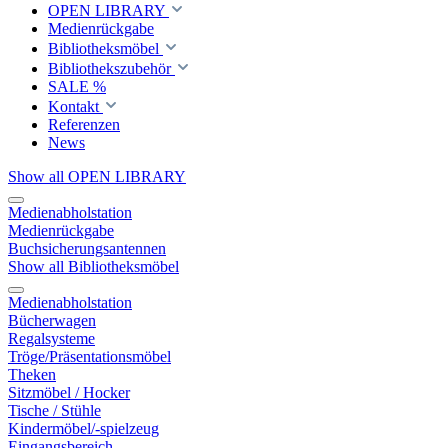
OPEN LIBRARY
Medienrückgabe
Bibliotheksmöbel
Bibliothekszubehör
SALE %
Kontakt
Referenzen
News
Show all OPEN LIBRARY
Medienabholstation
Medienrückgabe
Buchsicherungsantennen
Show all Bibliotheksmöbel
Medienabholstation
Bücherwagen
Regalsysteme
Tröge/Präsentationsmöbel
Theken
Sitzmöbel / Hocker
Tische / Stühle
Kindermöbel/-spielzeug
Eingangsbereich