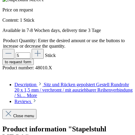
Price on request
Content:
1 Stück
Available in 7-8 Wochen days, delivery time 3 Tage
Product Quantity: Enter the desired amount or use the buttons to
increase or decrease the quantity.
Stück
to request form
Product number:
48010.X
Description
Sitz und Rücken gepolstert Gestell Rundrohr
20 x 1,5 mm / verchromt / mit ausziehbarer Reihenverbindung
/ Si…
More
Reviews
Close menu
Product information "Stapelstuhl