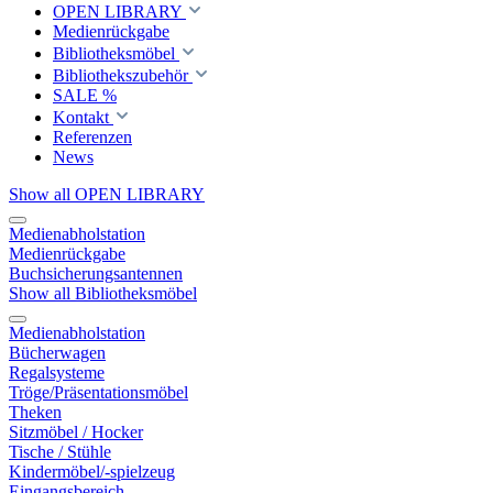
OPEN LIBRARY
Medienrückgabe
Bibliotheksmöbel
Bibliothekszubehör
SALE %
Kontakt
Referenzen
News
Show all OPEN LIBRARY
Medienabholstation
Medienrückgabe
Buchsicherungsantennen
Show all Bibliotheksmöbel
Medienabholstation
Bücherwagen
Regalsysteme
Tröge/Präsentationsmöbel
Theken
Sitzmöbel / Hocker
Tische / Stühle
Kindermöbel/-spielzeug
Eingangsbereich