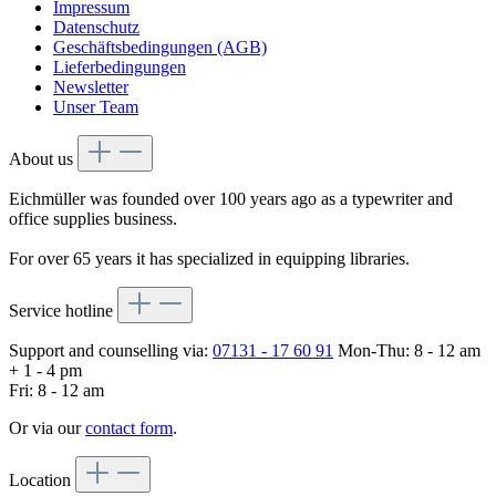
Impressum
Datenschutz
Geschäftsbedingungen (AGB)
Lieferbedingungen
Newsletter
Unser Team
About us
Eichmüller was founded over 100 years ago as a typewriter and
office supplies business.
For over 65 years it has specialized in equipping libraries.
Service hotline
Support and counselling via:
07131 - 17 60 91
Mon-Thu: 8 - 12 am
+ 1 - 4 pm
Fri: 8 - 12 am
Or via our
contact form
.
Location