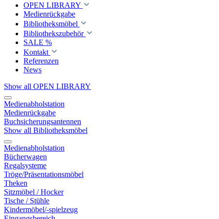
OPEN LIBRARY
Medienrückgabe
Bibliotheksmöbel
Bibliothekszubehör
SALE %
Kontakt
Referenzen
News
Show all OPEN LIBRARY
Medienabholstation
Medienrückgabe
Buchsicherungsantennen
Show all Bibliotheksmöbel
Medienabholstation
Bücherwagen
Regalsysteme
Tröge/Präsentationsmöbel
Theken
Sitzmöbel / Hocker
Tische / Stühle
Kindermöbel/-spielzeug
Eingangsbereich