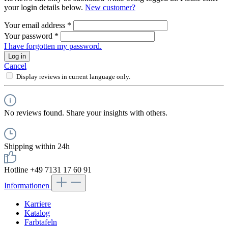
your login details below.
New customer?
Your email address
*
Your password
*
I have forgotten my password.
Log in
Cancel
Display reviews in current language only.
No reviews found. Share your insights with others.
Shipping within 24h
Hotline +49 7131 17 60 91
Informationen
Karriere
Katalog
Farbtafeln