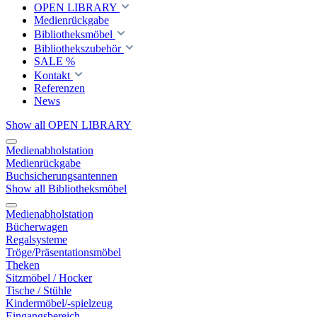
OPEN LIBRARY
Medienrückgabe
Bibliotheksmöbel
Bibliothekszubehör
SALE %
Kontakt
Referenzen
News
Show all OPEN LIBRARY
Medienabholstation
Medienrückgabe
Buchsicherungsantennen
Show all Bibliotheksmöbel
Medienabholstation
Bücherwagen
Regalsysteme
Tröge/Präsentationsmöbel
Theken
Sitzmöbel / Hocker
Tische / Stühle
Kindermöbel/-spielzeug
Eingangsbereich