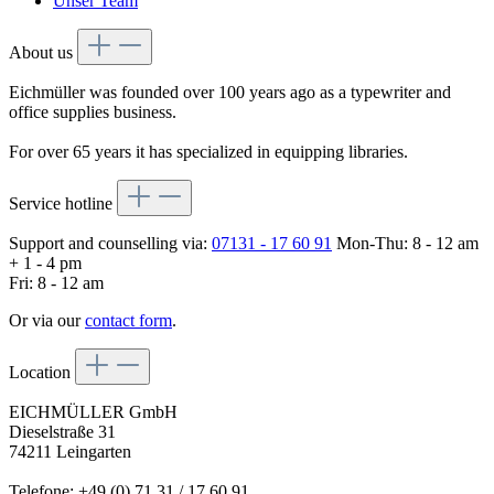
Unser Team
About us
Eichmüller was founded over 100 years ago as a typewriter and
office supplies business.
For over 65 years it has specialized in equipping libraries.
Service hotline
Support and counselling via:
07131 - 17 60 91
Mon-Thu: 8 - 12 am
+ 1 - 4 pm
Fri: 8 - 12 am
Or via our
contact form
.
Location
EICHMÜLLER GmbH
Dieselstraße 31
74211 Leingarten
Telefone: +49 (0) 71 31 / 17 60 91