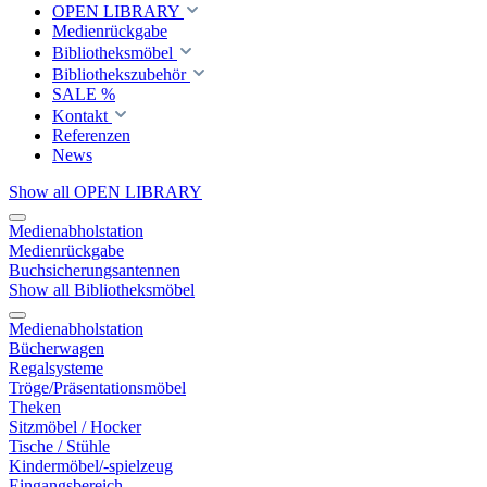
OPEN LIBRARY
Medienrückgabe
Bibliotheksmöbel
Bibliothekszubehör
SALE %
Kontakt
Referenzen
News
Show all OPEN LIBRARY
Medienabholstation
Medienrückgabe
Buchsicherungsantennen
Show all Bibliotheksmöbel
Medienabholstation
Bücherwagen
Regalsysteme
Tröge/Präsentationsmöbel
Theken
Sitzmöbel / Hocker
Tische / Stühle
Kindermöbel/-spielzeug
Eingangsbereich