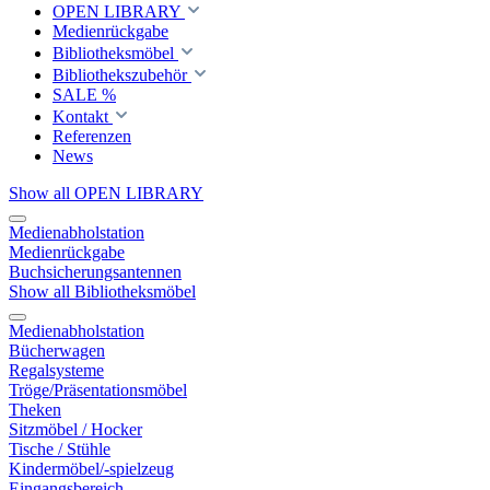
OPEN LIBRARY
Medienrückgabe
Bibliotheksmöbel
Bibliothekszubehör
SALE %
Kontakt
Referenzen
News
Show all OPEN LIBRARY
Medienabholstation
Medienrückgabe
Buchsicherungsantennen
Show all Bibliotheksmöbel
Medienabholstation
Bücherwagen
Regalsysteme
Tröge/Präsentationsmöbel
Theken
Sitzmöbel / Hocker
Tische / Stühle
Kindermöbel/-spielzeug
Eingangsbereich