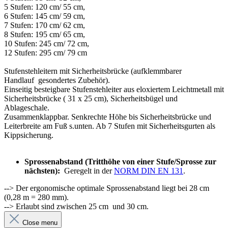
5 Stufen: 120 cm/ 55 cm,
6 Stufen: 145 cm/ 59 cm,
7 Stufen: 170 cm/ 62 cm,
8 Stufen: 195 cm/ 65 cm,
10 Stufen: 245 cm/ 72 cm,
12 Stufen: 295 cm/ 79 cm
Stufenstehleitern mit Sicherheits
brücke (aufklemmbarer
Handlauf
gesondertes Zubehör).
Einseitig besteigbare Stufenstehleiter aus eloxiertem Leichtmetall mit
Sicherheitsbrücke ( 31 x 25 cm), Sicherheitsbügel und
Ablageschale.
Zusammenklappbar. Senkrechte Höhe bis Sicherheitsbrücke und
Leiterbreite am Fuß s.unten. Ab 7 Stufen mit Sicherheitsgurten als
Kippsicherung.
Sprossenabstand (Tritthöhe von einer Stufe/Sprosse zur
nächsten):
Geregelt in der
NORM DIN EN 131
.
--> Der ergonomische optimale Sprossenabstand liegt bei 28 cm
(0,28 m = 280 mm).
--> Erlaubt sind zwischen 25 cm und 30 cm.
Close menu