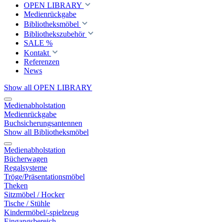
OPEN LIBRARY
Medienrückgabe
Bibliotheksmöbel
Bibliothekszubehör
SALE %
Kontakt
Referenzen
News
Show all OPEN LIBRARY
Medienabholstation
Medienrückgabe
Buchsicherungsantennen
Show all Bibliotheksmöbel
Medienabholstation
Bücherwagen
Regalsysteme
Tröge/Präsentationsmöbel
Theken
Sitzmöbel / Hocker
Tische / Stühle
Kindermöbel/-spielzeug
Eingangsbereich