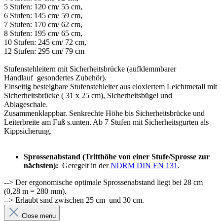
5 Stufen: 120 cm/ 55 cm,
6 Stufen: 145 cm/ 59 cm,
7 Stufen: 170 cm/ 62 cm,
8 Stufen: 195 cm/ 65 cm,
10 Stufen: 245 cm/ 72 cm,
12 Stufen: 295 cm/ 79 cm
Stufenstehleitern mit Sicherheits
brücke (aufklemmbarer
Handlauf
gesondertes Zubehör).
Einseitig besteigbare Stufenstehleiter aus eloxiertem Leichtmetall mit
Sicherheitsbrücke ( 31 x 25 cm), Sicherheitsbügel und
Ablageschale.
Zusammenklappbar. Senkrechte Höhe bis Sicherheitsbrücke und
Leiterbreite am Fuß s.unten. Ab 7 Stufen mit Sicherheitsgurten als
Kippsicherung.
Sprossenabstand (Tritthöhe von einer Stufe/Sprosse zur
nächsten):
Geregelt in der
NORM DIN EN 131
.
--> Der ergonomische optimale Sprossenabstand liegt bei 28 cm
(0,28 m = 280 mm).
--> Erlaubt sind zwischen 25 cm und 30 cm.
Close menu