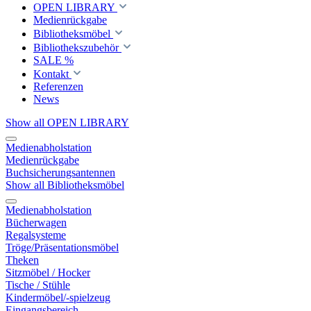
OPEN LIBRARY
Medienrückgabe
Bibliotheksmöbel
Bibliothekszubehör
SALE %
Kontakt
Referenzen
News
Show all OPEN LIBRARY
Medienabholstation
Medienrückgabe
Buchsicherungsantennen
Show all Bibliotheksmöbel
Medienabholstation
Bücherwagen
Regalsysteme
Tröge/Präsentationsmöbel
Theken
Sitzmöbel / Hocker
Tische / Stühle
Kindermöbel/-spielzeug
Eingangsbereich