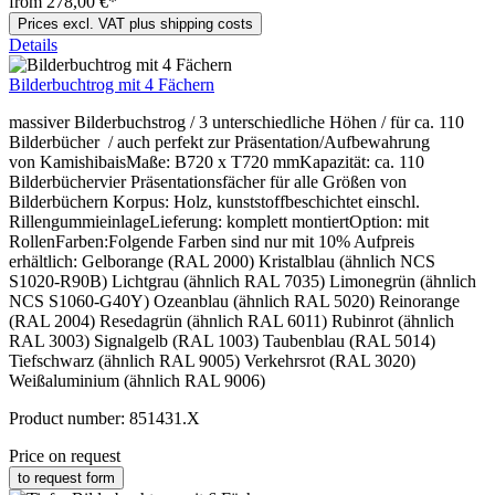
from 278,00 €*
Prices excl. VAT plus shipping costs
Details
Bilderbuchtrog mit 4 Fächern
massiver Bilderbuchstrog / 3 unterschiedliche Höhen / für ca. 110
Bilderbücher / auch perfekt zur Präsentation/Aufbewahrung
von KamishibaisMaße: B720 x T720 mmKapazität: ca. 110
Bilderbüchervier Präsentationsfächer für alle Größen von
Bilderbüchern Korpus: Holz, kunststoffbeschichtet einschl.
RillengummieinlageLieferung: komplett montiertOption: mit
RollenFarben:Folgende Farben sind nur mit 10% Aufpreis
erhältlich: Gelborange (RAL 2000) Kristalblau (ähnlich NCS
S1020-R90B) Lichtgrau (ähnlich RAL 7035) Limonegrün (ähnlich
NCS S1060-G40Y) Ozeanblau (ähnlich RAL 5020) Reinorange
(RAL 2004) Resedagrün (ähnlich RAL 6011) Rubinrot (ähnlich
RAL 3003) Signalgelb (RAL 1003) Taubenblau (RAL 5014)
Tiefschwarz (ähnlich RAL 9005) Verkehrsrot (RAL 3020)
Weißaluminium (ähnlich RAL 9006)
Product number:
851431.X
Price on request
to request form