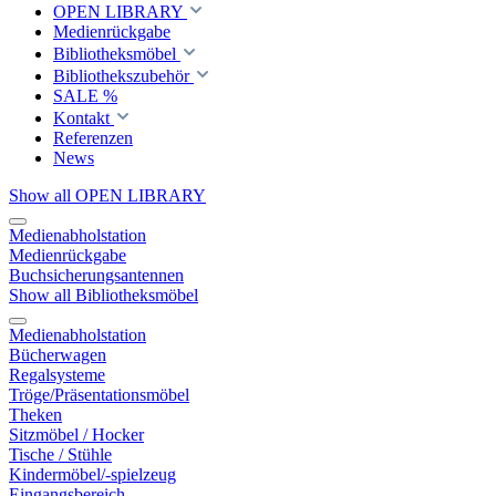
OPEN LIBRARY
Medienrückgabe
Bibliotheksmöbel
Bibliothekszubehör
SALE %
Kontakt
Referenzen
News
Show all OPEN LIBRARY
Medienabholstation
Medienrückgabe
Buchsicherungsantennen
Show all Bibliotheksmöbel
Medienabholstation
Bücherwagen
Regalsysteme
Tröge/Präsentationsmöbel
Theken
Sitzmöbel / Hocker
Tische / Stühle
Kindermöbel/-spielzeug
Eingangsbereich