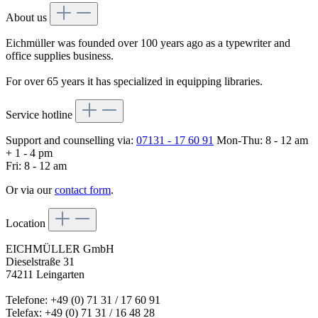
About us
Eichmüller was founded over 100 years ago as a typewriter and
office supplies business.
For over 65 years it has specialized in equipping libraries.
Service hotline
Support and counselling via:
07131 - 17 60 91
Mon-Thu: 8 - 12 am
+ 1 - 4 pm
Fri: 8 - 12 am
Or via our
contact form
.
Location
EICHMÜLLER GmbH
Dieselstraße 31
74211 Leingarten
Telefone: +49 (0) 71 31 / 17 60 91
Telefax: +49 (0) 71 31 / 16 48 28