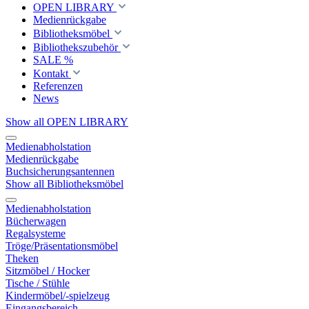
OPEN LIBRARY
Medienrückgabe
Bibliotheksmöbel
Bibliothekszubehör
SALE %
Kontakt
Referenzen
News
Show all OPEN LIBRARY
Medienabholstation
Medienrückgabe
Buchsicherungsantennen
Show all Bibliotheksmöbel
Medienabholstation
Bücherwagen
Regalsysteme
Tröge/Präsentationsmöbel
Theken
Sitzmöbel / Hocker
Tische / Stühle
Kindermöbel/-spielzeug
Eingangsbereich