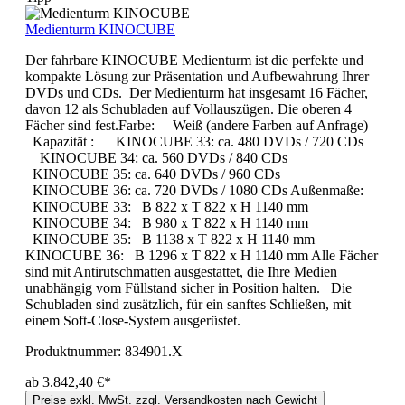
Medienturm KINOCUBE
Der fahrbare KINOCUBE Medienturm ist die perfekte und
kompakte Lösung zur Präsentation und Aufbewahrung Ihrer
DVDs und CDs. Der Medienturm hat insgesamt 16 Fächer,
davon 12 als Schubladen auf Vollauszügen. Die oberen 4
Fächer sind fest.Farbe: Weiß (andere Farben auf Anfrage)
Kapazität : KINOCUBE 33: ca. 480 DVDs / 720 CDs
KINOCUBE 34: ca. 560 DVDs / 840 CDs
KINOCUBE 35: ca. 640 DVDs / 960 CDs
KINOCUBE 36: ca. 720 DVDs / 1080 CDs Außenmaße:
KINOCUBE 33: B 822 x T 822 x H 1140 mm
KINOCUBE 34: B 980 x T 822 x H 1140 mm
KINOCUBE 35: B 1138 x T 822 x H 1140 mm
KINOCUBE 36: B 1296 x T 822 x H 1140 mm Alle Fächer
sind mit Antirutschmatten ausgestattet, die Ihre Medien
unabhängig vom Füllstand sicher in Position halten. Die
Schubladen sind zusätzlich, für ein sanftes Schließen, mit
einem Soft-Close-System ausgerüstet.
Produktnummer:
834901.X
ab 3.842,40 €*
Preise exkl. MwSt. zzgl. Versandkosten nach Gewicht