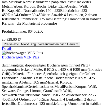
mm Material: Korpus: furnierte SpanplatteGestell: lackiertes
MetallFarben: Korpus: Buche, Birke, EicheGestell: Weiß,
RotKapazität: Normalbände: 150 - 225Bilderbücher: 225 -
450DinA4-Ordner: 30-45Räder: Anzahl: 4 Lenkrollen, 2 davon
feststellbarDurchmesser: 125 mmLieferung: Unmontiert in stabilen
Kartons - die Montage ist problemlos
Produktnummer:
804602.X
ab 828,00 €*
Preise exkl. MwSt. zzgl. Versandkosten nach Gewicht
Details
Bücherwagen VEN Plus
durchgängiger, doppelseitiger Bücherwagen mit viel Platz /
abgerundete Ecken / Maße: B1015 x T430 x H1090 mm (inklusive
Griff) / Material: Furniertes Sperrholzauch geeignet für Ordner
Fachböden: Anzahl: 3 feste, flache BödenMaße: B765 x T425
mmLichter Abstand: 365 mmMaterial: Korpus:
SperrholzlaminatGestell: lackiertes MetallFarben:Korpus: Weiß,
Schwarz, Orange, Limone, GrauGestell: Weiß,
SchwarzKapazität:Normalbände: 150 - 225Bilderbücher: 225 -
450DinA4-Ordner: 30-45Räder:Anzahl: 4 Lenkrollen, 2 davon
feststellbarDurchmesser: 125 mmLieferung: Unmontiert in stabilen