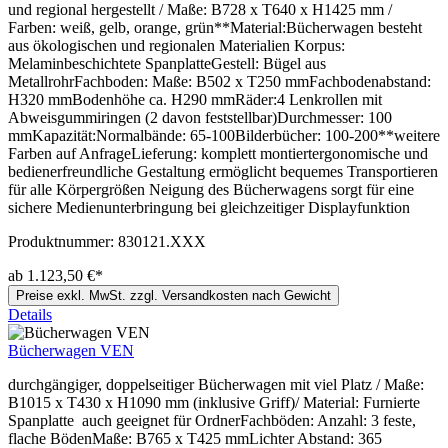
und regional hergestellt / Maße: B728 x T640 x H1425 mm /
Farben: weiß, gelb, orange, grün**Material:Bücherwagen besteht
aus ökologischen und regionalen Materialien Korpus:
Melaminbeschichtete SpanplatteGestell: Bügel aus
MetallrohrFachboden: Maße: B502 x T250 mmFachbodenabstand:
H320 mmBodenhöhe ca. H290 mmRäder:4 Lenkrollen mit
Abweisgummiringen (2 davon feststellbar)Durchmesser: 100
mmKapazität:Normalbände: 65-100Bilderbücher: 100-200**weitere
Farben auf AnfrageLieferung: komplett montiertergonomische und
bedienerfreundliche Gestaltung ermöglicht bequemes Transportieren
für alle Körpergrößen Neigung des Bücherwagens sorgt für eine
sichere Medienunterbringung bei gleichzeitiger Displayfunktion
Produktnummer:
830121.XXX
ab 1.123,50 €*
Preise exkl. MwSt. zzgl. Versandkosten nach Gewicht
Details
Bücherwagen VEN
durchgängiger, doppelseitiger Bücherwagen mit viel Platz / Maße:
B1015 x T430 x H1090 mm (inklusive Griff)/ Material: Furnierte
Spanplatte auch geeignet für OrdnerFachböden: Anzahl: 3 feste,
flache BödenMaße: B765 x T425 mmLichter Abstand: 365