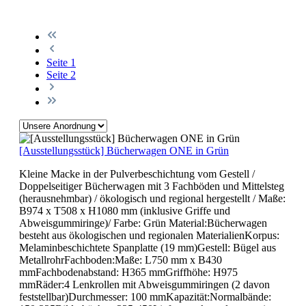
Seite
1
Seite
2
[Ausstellungsstück] Bücherwagen ONE in Grün
Kleine Macke in der Pulverbeschichtung vom Gestell /
Doppelseitiger Bücherwagen mit 3 Fachböden und Mittelsteg
(herausnehmbar) / ökologisch und regional hergestellt / Maße:
B974 x T508 x H1080 mm (inklusive Griffe und
Abweisgummiringe)/ Farbe: Grün Material:Bücherwagen
besteht aus ökologischen und regionalen MaterialienKorpus:
Melaminbeschichtete Spanplatte (19 mm)Gestell: Bügel aus
MetallrohrFachboden:Maße: L750 mm x B430
mmFachbodenabstand: H365 mmGriffhöhe: H975
mmRäder:4 Lenkrollen mit Abweisgummiringen (2 davon
feststellbar)Durchmesser: 100 mmKapazität:Normalbände: