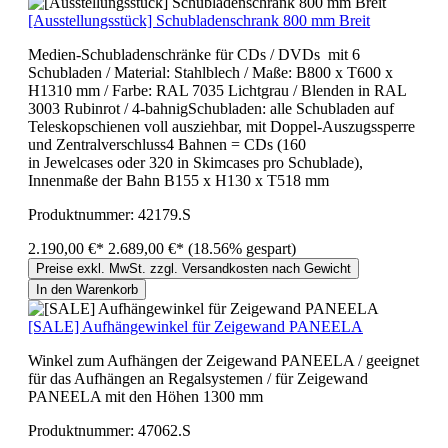
[Ausstellungsstück] Schubladenschrank 800 mm Breit
Medien-Schubladenschränke für CDs / DVDs mit 6
Schubladen / Material: Stahlblech / Maße: B800 x T600 x
H1310 mm / Farbe: RAL 7035 Lichtgrau / Blenden in RAL
3003 Rubinrot / 4-bahnigSchubladen: alle Schubladen auf
Teleskopschienen voll ausziehbar, mit Doppel-Auszugssperre
und Zentralverschluss4 Bahnen = CDs (160
in Jewelcases oder 320 in Skimcases pro Schublade),
Innenmaße der Bahn B155 x H130 x T518 mm
Produktnummer:
42179.S
2.190,00 €*
2.689,00 €*
(18.56% gespart)
Preise exkl. MwSt. zzgl. Versandkosten nach Gewicht
In den Warenkorb
[SALE] Aufhängewinkel für Zeigewand PANEELA
Winkel zum Aufhängen der Zeigewand PANEELA / geeignet
für das Aufhängen an Regalsystemen / für Zeigewand
PANEELA mit den Höhen 1300 mm
Produktnummer:
47062.S