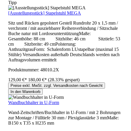
Tipp
[Ausstellungsstück] Stapelstuhl MEGA
Sitz und Rücken gepolstert Gestell Rundrohr 20 x 1,5 mm /
verchromt / mit ausziehbarer Reihenverbindung / Sitzschale
Buche natur mit LordoseunterstützungMaße:
Gesamthöhe: 88 cm Sitzhöhe: 46 cm Sitztiefe: 53
cm Sitzbreite: 49 cmPolsterung:
AnthrazitgrauForm: Schalenform LUstapelbar (maximal 15
Stühle) Versandkosten außerhalb Deutschlands werden nach
Auftragsvolumen ermittelt
Produktnummer:
48010.2X
129,00 €*
180,00 €*
(28.33% gespart)
Preise exkl. MwSt. zzgl. Versandkosten nach Gewicht
In den Warenkorb
Wandbuchhalter in U-Form
Wand-Zeitschriften/Buchhalter in U-Form / mit 2 Bohrungen
zur Montage / Fülltiefe 30 mm / Plexiglasstärke 3 mmMaße:
B150 x T35 x H235 mm