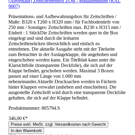
[Abverkauf] Zeitschriftenbox ZQB - graualuminium (RAL
9007)
Präsentations- und Aufbewahrungsbox für Zeitschriften /
Maße: B320 x T260 x H320 mm / für Fachbodentiefe von
250 mm / Sonstiges: Zeitschriften max. B230 x H315 mm /
Einheit : 1 StückDie Zeitschriften werden quer in die Box
eingelegt und sind durch die lesbaren
Zeitschriftenrücken übersichtlich und einfach zu
entnehmen. Die aktuelle Ausgabe steht mit der Titelseite
zum Betrachter in der Auslageklappe, die angehoben und
eingeschoben werden kann. Ein Titelblatt kann unter die
Klarsichtfolie (transparente Deckfolie), die sich auf der
Klappe befindet, geschoben werden. Maximal 3 Boxen
passen auf einer Länge von 1.000 mm
nebeneinander.Aktuelle Drucksachen werden in Fächern
hinter Klappen verwahrt (anheben und einschieben). Die
ausgestellte Zeitschrift wird durch eine transparente Deckfolie
gehalten, die sich auf der Klappe befindet.
Produktnummer:
805794.S
346,00 €*
Preise exkl. MwSt. zzgl. Versandkosten nach Gewicht
In den Warenkorb