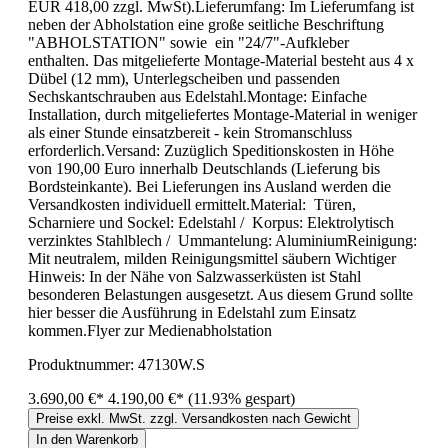
EUR 418,00 zzgl. MwSt).Lieferumfang: Im Lieferumfang ist
neben der Abholstation eine große seitliche Beschriftung
"ABHOLSTATION" sowie ein "24/7"-Aufkleber
enthalten. Das mitgelieferte Montage-Material besteht aus 4 x
Dübel (12 mm), Unterlegscheiben und passenden
Sechskantschrauben aus Edelstahl.Montage: Einfache
Installation, durch mitgeliefertes Montage-Material in weniger
als einer Stunde einsatzbereit - kein Stromanschluss
erforderlich.Versand: Zuzüglich Speditionskosten in Höhe
von 190,00 Euro innerhalb Deutschlands (Lieferung bis
Bordsteinkante). Bei Lieferungen ins Ausland werden die
Versandkosten individuell ermittelt.Material: Türen,
Scharniere und Sockel: Edelstahl / Korpus: Elektrolytisch
verzinktes Stahlblech / Ummantelung: AluminiumReinigung:
Mit neutralem, milden Reinigungsmittel säubern Wichtiger
Hinweis: In der Nähe von Salzwasserküsten ist Stahl
besonderen Belastungen ausgesetzt. Aus diesem Grund sollte
hier besser die Ausführung in Edelstahl zum Einsatz
kommen.Flyer zur Medienabholstation
Produktnummer:
47130W.S
3.690,00 €*
4.190,00 €*
(11.93% gespart)
Preise exkl. MwSt. zzgl. Versandkosten nach Gewicht
In den Warenkorb