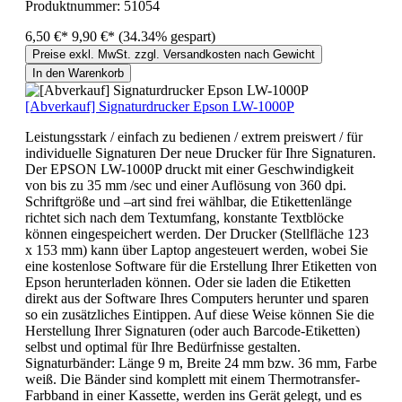
Produktnummer:
51054
6,50 €*
9,90 €*
(34.34% gespart)
Preise exkl. MwSt. zzgl. Versandkosten nach Gewicht
In den Warenkorb
[Abverkauf] Signaturdrucker Epson LW-1000P
Leistungsstark / einfach zu bedienen / extrem preiswert / für
individuelle Signaturen Der neue Drucker für Ihre Signaturen.
Der EPSON LW-1000P druckt mit einer Geschwindigkeit
von bis zu 35 mm /sec und einer Auflösung von 360 dpi.
Schriftgröße und –art sind frei wählbar, die Etikettenlänge
richtet sich nach dem Textumfang, konstante Textblöcke
können eingespeichert werden. Der Drucker (Stellfläche 123
x 153 mm) kann über Laptop angesteuert werden, wobei Sie
eine kostenlose Software für die Erstellung Ihrer Etiketten von
Epson herunterladen können. Oder sie laden die Etiketten
direkt aus der Software Ihres Computers herunter und sparen
so ein zusätzliches Eintippen. Auf diese Weise können Sie die
Herstellung Ihrer Signaturen (oder auch Barcode-Etiketten)
selbst und optimal für Ihre Bedürfnisse gestalten.
Signaturbänder: Länge 9 m, Breite 24 mm bzw. 36 mm, Farbe
weiß. Die Bänder sind komplett mit einem Thermotransfer-
Farbband in einer Kassette, werden ins Gerät gelegt, und es