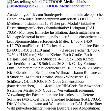
[Ausstellungsstück] OUTDOOR Medienabholstation
Ausstellungsstück zum Sonderpreis - kann minimale optische
Gebrauchs- oder Transportspuren aufweisen. / OUTDOOR
Medienabholstation mit 12 Fächer pro Modul / inklusive
Beschriftungsaufkleber / Standardfarbe: Lichtgrau (RAL
7035) / Montage: Einfache Installation, durch mitgeliefertes
Montage-Material in weniger als einer Stunde einsatzbereit -
kein Stromanschluss erforderlich Maße: B400 x T450
x H1780 mmFächer: 12 Fächer, davon - 9 kleine Fächer
(B400 x T450 x H110 mm) - 3 große Fächer (B400 x
T450 x H180 mm) Medien Kleines Fach Großes Fach
Beispiel Spiele ca. 2-3 Stück ca. 4-5 Stück Lotti Karotti
Taschenbücher ca. 18 Stück ca. 36 Stück Carley Fortune -
Fünf Sommer mit dir Bilderbücher ca. 10 Stück ca. 20 Stück
Nico Sternbaum - Schüttel den Weihnachtsbaum Romane ca.
8 Stück ca. 14 Stück Caroline Wahl - Windstärke 17
Schlösser: OUTDOOR-PIN-Code Zahlenschloss
(batteriebetrieben) 4-stelliger PIN-Code für Anwender /
6-stelliger Master-PIN-Code für VerwaltungBedienung:
Verwaltung der Fächer über eine kostenlos mitgelieferte
Software (MS-Excel)Farbe: Standard lichtgrau (RAL 7035).
Die Abholstation kann auf Wunsch in einer RAL-Farbe Ihrer
Wahl pulverbeschichtet werden (Aufpreis pro Abholstation: