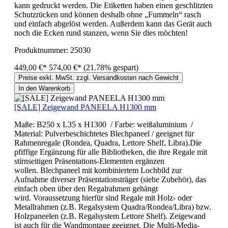
kann gedruckt werden. Die Etiketten haben einen geschlitzten
Schutzrücken und können deshalb ohne „Fummeln“ rasch
und einfach abgelöst werden. Außerdem kann das Gerät auch
noch die Ecken rund stanzen, wenn Sie dies möchten!
Produktnummer:
25030
449,00 €*
574,00 €*
(21.78% gespart)
Preise exkl. MwSt. zzgl. Versandkosten nach Gewicht
In den Warenkorb
[SALE] Zeigewand PANEELA H1300 mm
Maße: B250 x L35 x H1300 / Farbe: weißaluminium /
Material: Pulverbeschichtetes Blechpaneel / geeignet für
Rahmenregale (Rondea, Quadra, Lettore Shelf, Libra).Die
pfiffige Ergänzung für alle Bibliotheken, die ihre Regale mit
stirnseitigen Präsentations-Elementen ergänzen
wollen. Blechpaneel mit kombiniertem Lochbild zur
Aufnahme diverser Präsentationsträger (siehe Zubehör), das
einfach oben über den Regalrahmen gehängt
wird. Voraussetzung hierfür sind Regale mit Holz- oder
Metallrahmen (z.B. Regalsystem Quadra/Rondea/Libra) bzw.
Holzpaneelen (z.B. Regalsystem Lettore Shelf). Zeigewand
ist auch für die Wandmontage geeignet. Die Multi-Media-