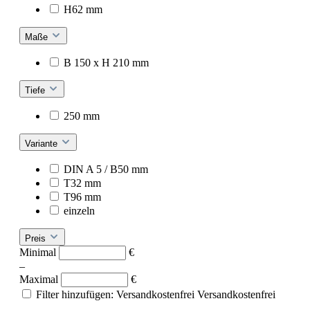
H62 mm
Maße
B 150 x H 210 mm
Tiefe
250 mm
Variante
DIN A 5 / B50 mm
T32 mm
T96 mm
einzeln
Preis
Minimal
€
–
Maximal
€
Filter hinzufügen: Versandkostenfrei
Versandkostenfrei