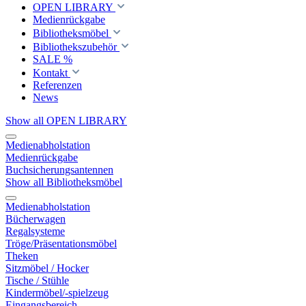
OPEN LIBRARY
Medienrückgabe
Bibliotheksmöbel
Bibliothekszubehör
SALE %
Kontakt
Referenzen
News
Show all OPEN LIBRARY
Medienabholstation
Medienrückgabe
Buchsicherungsantennen
Show all Bibliotheksmöbel
Medienabholstation
Bücherwagen
Regalsysteme
Tröge/Präsentationsmöbel
Theken
Sitzmöbel / Hocker
Tische / Stühle
Kindermöbel/-spielzeug
Eingangsbereich