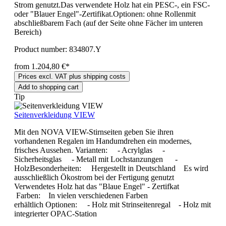
Strom genutzt.Das verwendete Holz hat ein PESC-, ein FSC-
oder "Blauer Engel"-Zertifikat.Optionen: ohne Rollenmit
abschließbarem Fach (auf der Seite ohne Fächer im unteren
Bereich)
Product number:
834807.Y
from 1.204,80 €*
Prices excl. VAT plus shipping costs
Add to shopping cart
Tip
Seitenverkleidung VIEW
Mit den NOVA VIEW-Stirnseiten geben Sie ihren
vorhandenen Regalen im Handumdrehen ein modernes,
frisches Aussehen. Varianten: - Acrylglas -
Sicherheitsglas - Metall mit Lochstanzungen -
HolzBesonderheiten: Hergestellt in Deutschland Es wird
ausschließlich Ökostrom bei der Fertigung genutzt
Verwendetes Holz hat das "Blaue Engel" - Zertifkat
Farben: In vielen verschiedenen Farben
erhältlich Optionen: - Holz mit Strinseitenregal - Holz mit
integrierter OPAC-Station