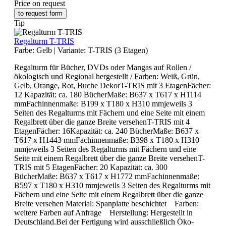
Price on request
to request form
Tip
Regalturm T-TRIS
Farbe:
Gelb
|
Variante:
T-TRIS (3 Etagen)
Regalturm für Bücher, DVDs oder Mangas auf Rollen /
ökologisch und Regional hergestellt / Farben: Weiß, Grün,
Gelb, Orange, Rot, Buche DekorT-TRIS mit 3 EtagenFächer:
12 Kapazität: ca. 180 BücherMaße: B637 x T617 x H1114
mmFachinnenmaße: B199 x T180 x H310 mmjeweils 3
Seiten des Regalturms mit Fächern und eine Seite mit einem
Regalbrett über die ganze Breite versehenT-TRIS mit 4
EtagenFächer: 16Kapazität: ca. 240 BücherMaße: B637 x
T617 x H1443 mmFachinnenmaße: B398 x T180 x H310
mmjeweils 3 Seiten des Regalturms mit Fächern und eine
Seite mit einem Regalbrett über die ganze Breite versehenT-
TRIS mit 5 EtagenFächer: 20 Kapazität: ca. 300
BücherMaße: B637 x T617 x H1772 mmFachinnenmaße:
B597 x T180 x H310 mmjeweils 3 Seiten des Regalturms mit
Fächern und eine Seite mit einem Regalbrett über die ganze
Breite versehen Material: Spanplatte beschichtet Farben:
weitere Farben auf Anfrage Herstellung: Hergestellt in
Deutschland.Bei der Fertigung wird ausschließlich Öko-