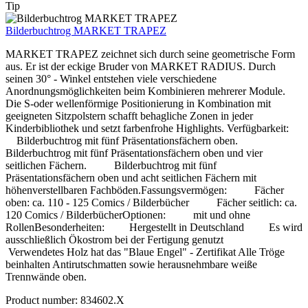
Tip
Bilderbuchtrog MARKET TRAPEZ
MARKET TRAPEZ zeichnet sich durch seine geometrische Form
aus. Er ist der eckige Bruder von MARKET RADIUS. Durch
seinen 30° - Winkel entstehen viele verschiedene
Anordnungsmöglichkeiten beim Kombinieren mehrerer Module.
Die S-oder wellenförmige Positionierung in Kombination mit
geeigneten Sitzpolstern schafft behagliche Zonen in jeder
Kinderbibliothek und setzt farbenfrohe Highlights. Verfügbarkeit:
Bilderbuchtrog mit fünf Präsentationsfächern oben.
Bilderbuchtrog mit fünf Präsentationsfächern oben und vier
seitlichen Fächern. Bilderbuchtrog mit fünf
Präsentationsfächern oben und acht seitlichen Fächern mit
höhenverstellbaren Fachböden.Fassungsvermögen: Fächer
oben: ca. 110 - 125 Comics / Bilderbücher Fächer seitlich: ca.
120 Comics / BilderbücherOptionen: mit und ohne
RollenBesonderheiten: Hergestellt in Deutschland Es wird
ausschließlich Ökostrom bei der Fertigung genutzt
Verwendetes Holz hat das "Blaue Engel" - Zertifikat Alle Tröge
beinhalten Antirutschmatten sowie herausnehmbare weiße
Trennwände oben.
Product number:
834602.X