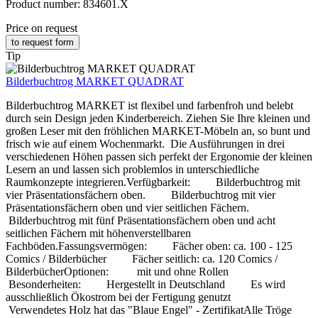
Product number:
834601.X
Price on request
to request form
Tip
Bilderbuchtrog MARKET QUADRAT
Bilderbuchtrog MARKET ist flexibel und farbenfroh und belebt
durch sein Design jeden Kinderbereich. Ziehen Sie Ihre kleinen und
großen Leser mit den fröhlichen MARKET-Möbeln an, so bunt und
frisch wie auf einem Wochenmarkt. Die Ausführungen in drei
verschiedenen Höhen passen sich perfekt der Ergonomie der kleinen
Lesern an und lassen sich problemlos in unterschiedliche
Raumkonzepte integrieren.Verfügbarkeit: Bilderbuchtrog mit
vier Präsentationsfächern oben. Bilderbuchtrog mit vier
Präsentationsfächern oben und vier seitlichen Fächern.
Bilderbuchtrog mit fünf Präsentationsfächern oben und acht
seitlichen Fächern mit höhenverstellbaren
Fachböden.Fassungsvermögen: Fächer oben: ca. 100 - 125
Comics / Bilderbücher Fächer seitlich: ca. 120 Comics /
BilderbücherOptionen: mit und ohne Rollen
Besonderheiten: Hergestellt in Deutschland Es wird
ausschließlich Ökostrom bei der Fertigung genutzt
Verwendetes Holz hat das "Blaue Engel" - ZertifikatAlle Tröge