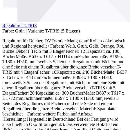
Regalturm T-TRIS
Farbe:
Grün
|
Variante:
T-TRIS (5 Etagen)
Regalturm für Bücher, DVDs oder Mangas auf Rollen / ökologisch
und Regional hergestellt / Farben: Weiß, Grün, Gelb, Orange, Rot,
Buche DekorT-TRIS mit 3 EtagenFächer: 12 Kapazität: ca. 180
BücherMaße: B637 x T617 x H1114 mmFachinnenmaße: B199 x
T180 x H310 mmjeweils 3 Seiten des Regalturms mit Fächern und
eine Seite mit einem Regalbrett über die ganze Breite versehenT-
TRIS mit 4 EtagenFächer: 16Kapazität: ca. 240 BücherMaße: B637
x T617 x H1443 mmFachinnenmaße: B398 x T180 x H310
mmjeweils 3 Seiten des Regalturms mit Fächern und eine Seite mit
einem Regalbrett über die ganze Breite versehenT-TRIS mit 5
EtagenFächer: 20 Kapazität: ca. 300 BücherMaße: B637 x T617 x
H1772 mmFachinnenmaße: B597 x T180 x H310 mmjeweils 3
Seiten des Regalturms mit Fächern und eine Seite mit einem
Regalbrett über die ganze Breite versehen Material: Spanplatte
beschichtet Farben: weitere Farben auf Anfrage
Herstellung: Hergestellt in Deutschland.Bei der Fertigung wird
ausschließlich Öko-Strom genutzt.Das verwendete Holz hat ein
PESC-, ein FSC- oder "Blauer Engel"-Zertifikat.Optionen: ohne