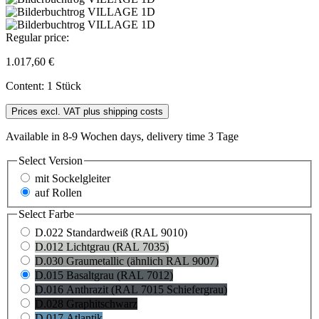
Regular price:
1.017,60 €
Content:
1 Stück
Prices excl. VAT plus shipping costs
Available in 8-9 Wochen days, delivery time 3 Tage
Select
Version
mit Sockelgleiter
auf Rollen
Select
Farbe
D.022 Standardweiß (RAL 9010)
D.012 Lichtgrau (RAL 7035)
D.030 Graumetallic (ähnlich RAL 9007)
D.015 Basaltgrau (RAL 7012)
D.016 Anthrazit (RAL 7015 Schiefergrau)
D.028 Graphitschwarz
D.017 Atlantik