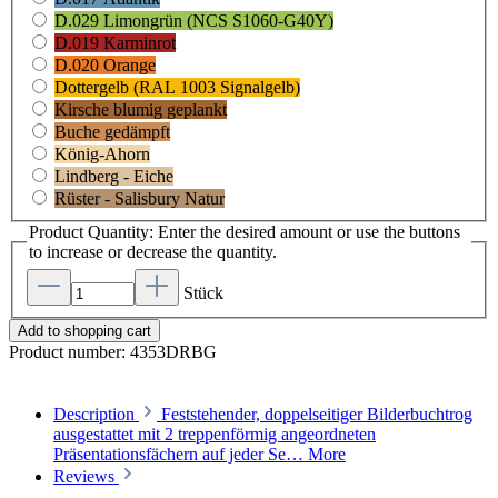
D.029 Limongrün (NCS S1060-G40Y)
D.019 Karminrot
D.020 Orange
Dottergelb (RAL 1003 Signalgelb)
Kirsche blumig geplankt
Buche gedämpft
König-Ahorn
Lindberg - Eiche
Rüster - Salisbury Natur
Product Quantity: Enter the desired amount or use the buttons
to increase or decrease the quantity.
Stück
Add to shopping cart
Product number:
4353DRBG
Description
Feststehender, doppelseitiger Bilderbuchtrog
ausgestattet mit 2 treppenförmig angeordneten
Präsentationsfächern auf jeder Se…
More
Reviews