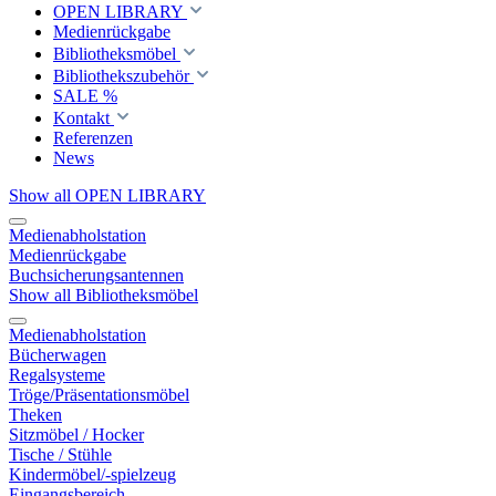
OPEN LIBRARY
Medienrückgabe
Bibliotheksmöbel
Bibliothekszubehör
SALE %
Kontakt
Referenzen
News
Show all OPEN LIBRARY
Medienabholstation
Medienrückgabe
Buchsicherungsantennen
Show all Bibliotheksmöbel
Medienabholstation
Bücherwagen
Regalsysteme
Tröge/Präsentationsmöbel
Theken
Sitzmöbel / Hocker
Tische / Stühle
Kindermöbel/-spielzeug
Eingangsbereich