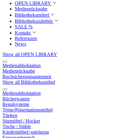
OPEN LIBRARY
Medienrückgabe
Bibliotheksmöbel
Bibliothekszubehör
SALE %
Kontakt
Referenzen
News
Show all OPEN LIBRARY
Medienabholstation
Medienrückgabe
Buchsicherungsantennen
Show all Bibliotheksmöbel
Medienabholstation
Bücherwagen
Regalsysteme
Tröge/Präsentationsmöbel
Theken
Sitzmöbel / Hocker
Tische / Stühle
Kindermöbel/-spielzeug
Eingangsbereich