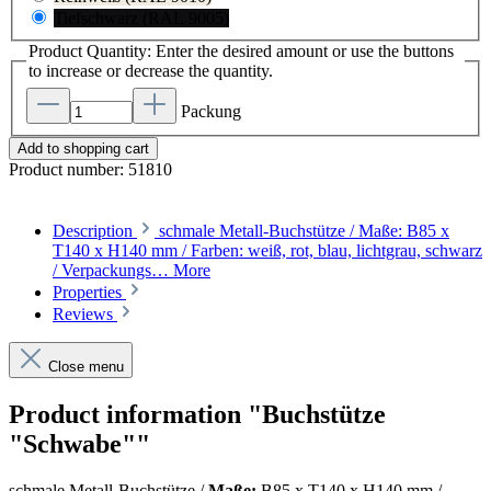
Tiefschwarz (RAL 9005)
Product Quantity: Enter the desired amount or use the buttons
to increase or decrease the quantity.
Packung
Add to shopping cart
Product number:
51810
Description
schmale Metall-Buchstütze / Maße: B85 x
T140 x H140 mm / Farben: weiß, rot, blau, lichtgrau, schwarz
/ Verpackungs…
More
Properties
Reviews
Close menu
Product information "Buchstütze
"Schwabe""
schmale Metall-Buchstütze /
Maße:
B85 x T140 x H140 mm /