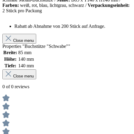
Farben:
weiß, rot, blau, lichtgrau, schwarz /
Verpackungseinheit:
2 Stück pro Packung
Rabatt ab Abnahme von 200 Stück auf Anfrage.
Close menu
Properties "Buchstütze "Schwabe""
Breite:
85 mm
Höhe:
140 mm
Tiefe:
140 mm
Close menu
0 of 0 reviews