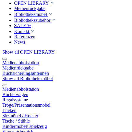
OPEN LIBRARY
Medienrückgabe
Bibliotheksmöbel
Bibliothekszubehör
SALE %
Kontakt
Referenzen
News
Show all OPEN LIBRARY
Medienabholstation
Medienrückgabe
Buchsicherungsantennen
Show all Bibliotheksmöbel
Medienabholstation
Bücherwagen
Regalsysteme
Tröge/Präsentationsmöbel
Theken
Sitzmöbel / Hocker
Tische / Stühle
Kindermöbel/-spielzeug
Eingangsbereich