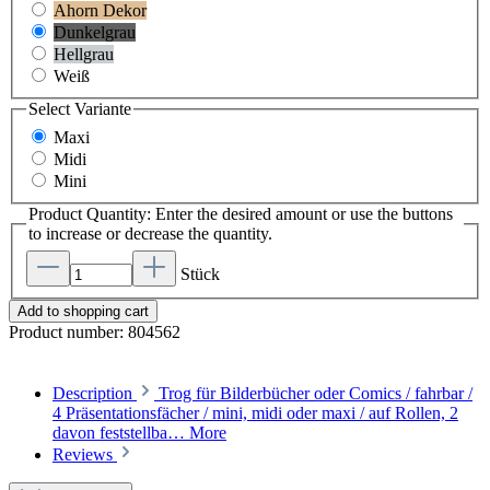
Ahorn Dekor
Dunkelgrau
Hellgrau
Weiß
Select
Variante
Maxi
Midi
Mini
Product Quantity: Enter the desired amount or use the buttons
to increase or decrease the quantity.
Stück
Add to shopping cart
Product number:
804562
Description
Trog für Bilderbücher oder Comics / fahrbar /
4 Präsentationsfächer / mini, midi oder maxi / auf Rollen, 2
davon feststellba…
More
Reviews