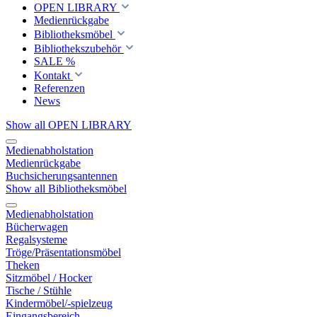
OPEN LIBRARY
Medienrückgabe
Bibliotheksmöbel
Bibliothekszubehör
SALE %
Kontakt
Referenzen
News
Show all OPEN LIBRARY
Medienabholstation
Medienrückgabe
Buchsicherungsantennen
Show all Bibliotheksmöbel
Medienabholstation
Bücherwagen
Regalsysteme
Tröge/Präsentationsmöbel
Theken
Sitzmöbel / Hocker
Tische / Stühle
Kindermöbel/-spielzeug
Eingangsbereich