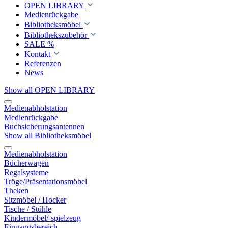
OPEN LIBRARY
Medienrückgabe
Bibliotheksmöbel
Bibliothekszubehör
SALE %
Kontakt
Referenzen
News
Show all OPEN LIBRARY
Medienabholstation
Medienrückgabe
Buchsicherungsantennen
Show all Bibliotheksmöbel
Medienabholstation
Bücherwagen
Regalsysteme
Tröge/Präsentationsmöbel
Theken
Sitzmöbel / Hocker
Tische / Stühle
Kindermöbel/-spielzeug
Eingangsbereich