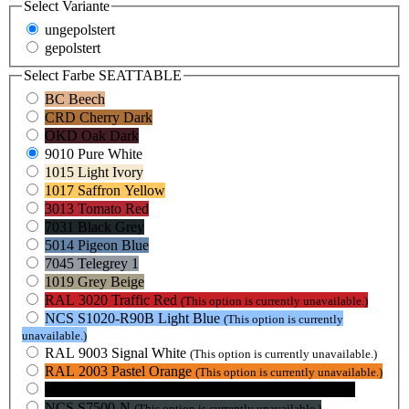
Select
Variante
ungepolstert
gepolstert
Select
Farbe SEATTABLE
BC Beech
CRD Cherry Dark
OKD Oak Dark
9010 Pure White
1015 Light Ivory
1017 Saffron Yellow
3013 Tomato Red
7031 Black Grey
5014 Pigeon Blue
7045 Telegrey 1
1019 Grey Beige
RAL 3020 Traffic Red
(This option is currently unavailable.)
NCS S1020-R90B Light Blue
(This option is currently
unavailable.)
RAL 9003 Signal White
(This option is currently unavailable.)
RAL 2003 Pastel Orange
(This option is currently unavailable.)
RAL 9005 Jet Black
(This option is currently unavailable.)
NCS S7500-N
(This option is currently unavailable.)