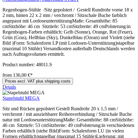
Regenbogen-Stühle /Sitz gepolstert / Gestell Rundrohr vorne 18 x
2 mm, hinten 22 x 2 mm / verchromt / Sitzschale Buche farblich
angepasst mit LordoseunterstützungMaße: Gesamthöhe: 85
cmSitzhöhe: 46 cm Sitztiefe: 53 cmSitzbreite: 49 cmPolsterung:in
Regenbogen-Farben erhältlich: Gelb (Sonne), Orange, Rot (Feuer),
Grün (Gras), Hellblau (Sky), Dunkelblau (Ozean) und Violett (siehe
Bild )Form: Schalenform LP (mit Lordosen-Unterstützung)stapelbar
(maximal 10 Stühle) Versandkosten außerhalb Deutschlands werden
nach Auftragsvolumen ermittelt.
Product number:
48011.S
from 136,00 €*
Prices excl. VAT plus shipping costs
Details
Stapelstuhl MEGA
Sitz und Rücken gepolstert Gestell Rundrohr 20 x 1,5 mm /
verchromt / mit ausziehbarer Reihenverbindung / Sitzschale Buche
natur mit LordoseunterstützungMaße: Gesamthöhe: 88 cmSitzhöhe:
46 cm Sitztiefe: 53 cmSitzbreite: 49 cmPolsterung:in verschiedenen
Farben erhältlich (siehe Bild)Form: Schalenform LU (in vielen
Formen erhältlich)stapelbar (maximal 15 Stühle)Lieferung: mit