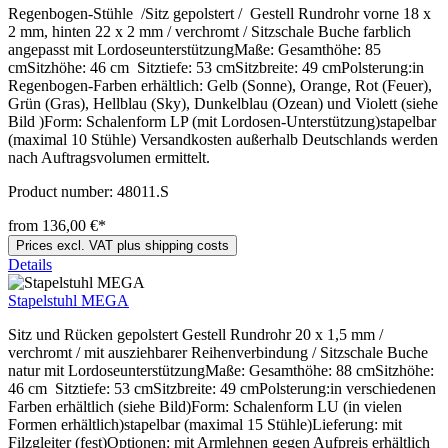
Regenbogen-Stühle /Sitz gepolstert / Gestell Rundrohr vorne 18 x
2 mm, hinten 22 x 2 mm / verchromt / Sitzschale Buche farblich
angepasst mit LordoseunterstützungMaße: Gesamthöhe: 85
cmSitzhöhe: 46 cm Sitztiefe: 53 cmSitzbreite: 49 cmPolsterung:in
Regenbogen-Farben erhältlich: Gelb (Sonne), Orange, Rot (Feuer),
Grün (Gras), Hellblau (Sky), Dunkelblau (Ozean) und Violett (siehe
Bild )Form: Schalenform LP (mit Lordosen-Unterstützung)stapelbar
(maximal 10 Stühle) Versandkosten außerhalb Deutschlands werden
nach Auftragsvolumen ermittelt.
Product number:
48011.S
from 136,00 €*
Prices excl. VAT plus shipping costs
Details
Stapelstuhl MEGA
Sitz und Rücken gepolstert Gestell Rundrohr 20 x 1,5 mm /
verchromt / mit ausziehbarer Reihenverbindung / Sitzschale Buche
natur mit LordoseunterstützungMaße: Gesamthöhe: 88 cmSitzhöhe:
46 cm Sitztiefe: 53 cmSitzbreite: 49 cmPolsterung:in verschiedenen
Farben erhältlich (siehe Bild)Form: Schalenform LU (in vielen
Formen erhältlich)stapelbar (maximal 15 Stühle)Lieferung: mit
Filzgleiter (fest)Optionen: mit Armlehnen gegen Aufpreis erhältlich