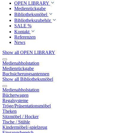
OPEN LIBRARY
Medienrückgabe
Bibliotheksmöbel
Bibliothekszubehör
SALE %
Kontakt
Referenzen
News
Show all OPEN LIBRARY
Medienabholstation
Medienrückgabe
Buchsicherungsantennen
Show all Bibliotheksmöbel
Medienabholstation
Bücherwagen
Regalsysteme
Tröge/Präsentationsmöbel
Theken
Sitzmöbel / Hocker
Tische / Stühle
Kindermöbel/-spielzeug
Eingangsbereich