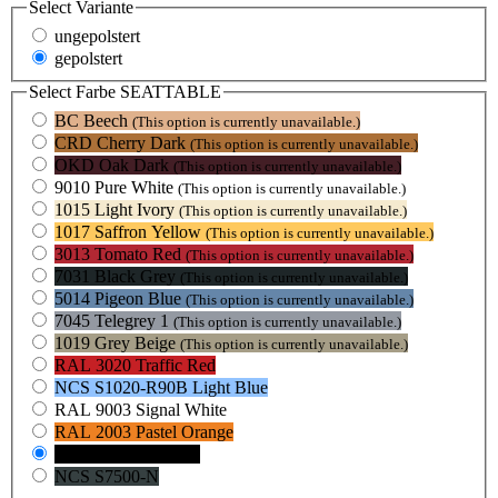
Select
Variante
ungepolstert
gepolstert
Select
Farbe SEATTABLE
BC Beech
(This option is currently unavailable.)
CRD Cherry Dark
(This option is currently unavailable.)
OKD Oak Dark
(This option is currently unavailable.)
9010 Pure White
(This option is currently unavailable.)
1015 Light Ivory
(This option is currently unavailable.)
1017 Saffron Yellow
(This option is currently unavailable.)
3013 Tomato Red
(This option is currently unavailable.)
7031 Black Grey
(This option is currently unavailable.)
5014 Pigeon Blue
(This option is currently unavailable.)
7045 Telegrey 1
(This option is currently unavailable.)
1019 Grey Beige
(This option is currently unavailable.)
RAL 3020 Traffic Red
NCS S1020-R90B Light Blue
RAL 9003 Signal White
RAL 2003 Pastel Orange
RAL 9005 Jet Black
NCS S7500-N