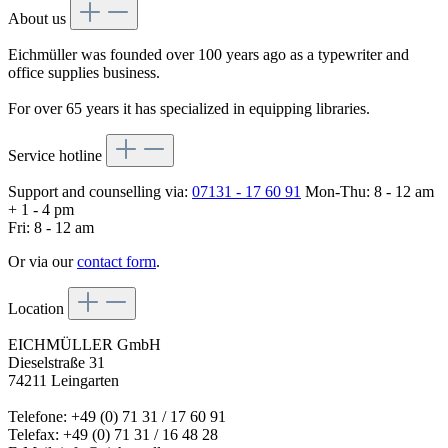
About us
Eichmüller was founded over 100 years ago as a typewriter and
office supplies business.
For over 65 years it has specialized in equipping libraries.
Service hotline
Support and counselling via:
07131 - 17 60 91
Mon-Thu: 8 - 12 am
+ 1 - 4 pm
Fri: 8 - 12 am
Or via our
contact form
.
Location
EICHMÜLLER GmbH
Dieselstraße 31
74211 Leingarten
Telefone: +49 (0) 71 31 / 17 60 91
Telefax: +49 (0) 71 31 / 16 48 28