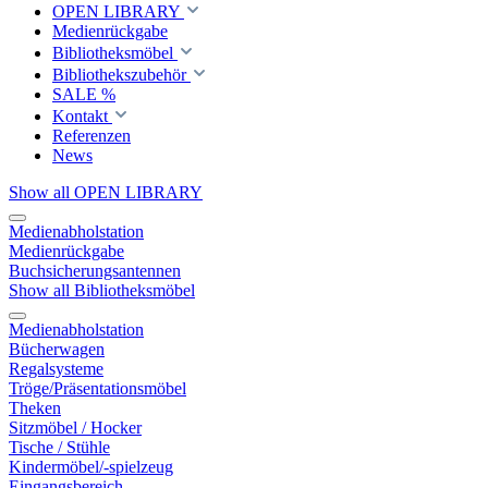
OPEN LIBRARY
Medienrückgabe
Bibliotheksmöbel
Bibliothekszubehör
SALE %
Kontakt
Referenzen
News
Show all OPEN LIBRARY
Medienabholstation
Medienrückgabe
Buchsicherungsantennen
Show all Bibliotheksmöbel
Medienabholstation
Bücherwagen
Regalsysteme
Tröge/Präsentationsmöbel
Theken
Sitzmöbel / Hocker
Tische / Stühle
Kindermöbel/-spielzeug
Eingangsbereich