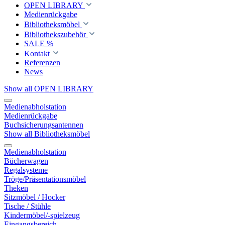
OPEN LIBRARY
Medienrückgabe
Bibliotheksmöbel
Bibliothekszubehör
SALE %
Kontakt
Referenzen
News
Show all OPEN LIBRARY
Medienabholstation
Medienrückgabe
Buchsicherungsantennen
Show all Bibliotheksmöbel
Medienabholstation
Bücherwagen
Regalsysteme
Tröge/Präsentationsmöbel
Theken
Sitzmöbel / Hocker
Tische / Stühle
Kindermöbel/-spielzeug
Eingangsbereich