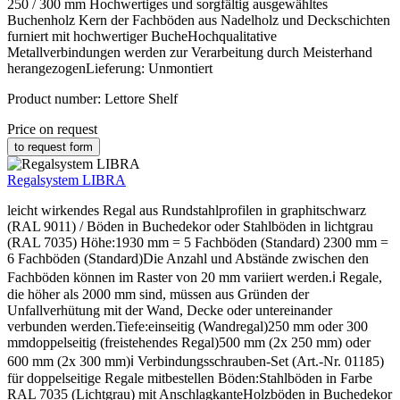
250 / 300 mm Hochwertiges und sorgfältig ausgewähltes
Buchenholz Kern der Fachböden aus Nadelholz und Deckschichten
furniert mit hochwertiger BucheHochqualitative
Metallverbindungen werden zur Verarbeitung durch Meisterhand
herangezogenLieferung: Unmontiert
Product number:
Lettore Shelf
Price on request
to request form
Regalsystem LIBRA
leicht wirkendes Regal aus Rundstahlprofilen in graphitschwarz
(RAL 9011) / Böden in Buchedekor oder Stahlböden in lichtgrau
(RAL 7035) Höhe:1930 mm = 5 Fachböden (Standard) 2300 mm =
6 Fachböden (Standard)Die Anzahl und Abstände zwischen den
Fachböden können im Raster von 20 mm variiert werden.ℹ Regale,
die höher als 2000 mm sind, müssen aus Gründen der
Unfallverhütung mit der Wand, Decke oder untereinander
verbunden werden.Tiefe:einseitig (Wandregal)250 mm oder 300
mmdoppelseitig (freistehendes Regal)500 mm (2x 250 mm) oder
600 mm (2x 300 mm)ℹ Verbindungsschrauben-Set (Art.-Nr. 01185)
für doppelseitige Regale mitbestellen Böden:Stahlböden in Farbe
RAL 7035 (Lichtgrau) mit AnschlagkanteHolzböden in Buchedekor