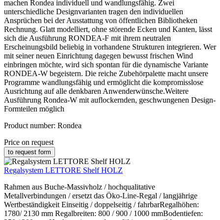
machen Rondea individuell und wandlungsfähig. Zwei
unterschiedliche Designvarianten tragen den individuellen
Ansprüchen bei der Ausstattung von öffentlichen Bibliotheken
Rechnung. Glatt modelliert, ohne störende Ecken und Kanten, lässt
sich die Ausführung RONDEA-F mit ihrem neutralen
Erscheinungsbild beliebig in vorhandene Strukturen integrieren. Wer
mit seiner neuen Einrichtung dagegen bewusst frischen Wind
einbringen möchte, wird sich spontan für die dynamische Variante
RONDEA-W begeistern. Die reiche Zubehörpalette macht unsere
Programme wandlungsfähig und ermöglicht die kompromisslose
Ausrichtung auf alle denkbaren Anwenderwünsche.Weitere
Ausführung Rondea-W mit auflockernden, geschwungenen Design-
Formteilen möglich
Product number:
Rondea
Price on request
to request form
Regalsystem LETTORE Shelf HOLZ
Rahmen aus Buche-Massivholz / hochqualitative
Metallverbindungen / ersetzt das Öko-Line-Regal / langjährige
Wertbeständigkeit Einseitig / doppelseitig / fahrbarRegalhöhen:
1780/ 2130 mm Regalbreiten: 800 / 900 / 1000 mmBodentiefen: